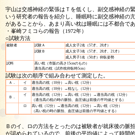
宇山は交感神経の緊張はＴを低くし、副交感神経の
いう研究者の報告を紹介し、睡眠時に副交感神経の
があることから、あまり高い枕は睡眠には不都合で
・峯崎フミコらの報告（1972年）
○試験方法
被験者
試験Ａ
成人女子2名（57才、28才）
試験Ｂ
成人女子3名（57才、28才、21才）
成人男子1名（50才）仰臥姿勢
試料
高い枕（市販の高さ15cmのもの）
適当高の枕（試作枕仰臥時5cm）
試験は次の順序で組み合わせて測定した。
Ａ．
イ
適当高の枕（10分）→高い枕（12分）
ロ
適当高の枕（10分）→枕なし（12分）
イ
適当高の枕（12分）→高い枕（12分）→適当高の枕（12分）
Ｂ．
（適当高の枕の時の脈拍、血圧値は前後の平均値とする）
ロ
高い枕（12分）→適当高の枕（12分）→高い枕（12分）
（高い枕の時の脈拍、血圧値は前後の平均値とする）
Ｂのイ、ロの方法をとったのは被験者が就床後の脈
が認められているので、前後の平均値によって時間