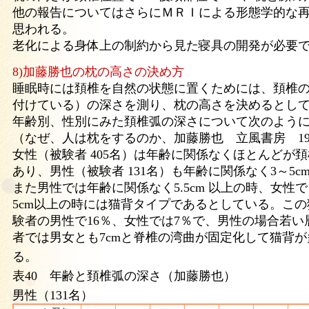
他の報告についてはさらにＭＲＩによる形態学的な
思われる。
老化による身体上の制約から見た寝具の開発が必要
8)加藤勝也の枕の高さの決め方
睡眠時には頚椎を自然の状態に置くためには、頚椎
付けている）の深さを測り、枕の高さを決めるとし
年齢別、性別にみた頚椎弧の深さについて次のよう
（なぜ、人は枕をするのか、加藤勝也 立風書房 19
女性（被験者 405名）は年齢に関係なくほとんどが頚椎弧
あり、男性（被験者 131名）も年齢に関係なく3～5c
また男性では年齢に関係なく5.5cm 以上の時、女性で
5cm以上の時には猫背タイプであるとしている。こ
験者の男性で16％、女性では7％で、男性の場合若
者では男女とも7cmと脊椎の湾曲が固定化して猫背
る。
表40 年齢と頚椎弧の深さ（加藤勝也）
男性（131名）