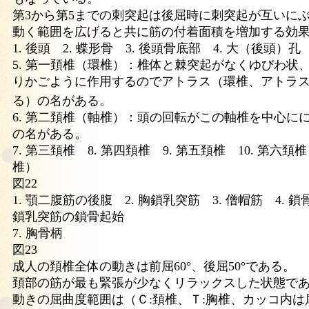
第3から第5までの刺突起は後屈時に刺突起が互いに
動く範囲を広げると共に筋の付着面積を増加する効
1. 後頭 2. 蝶形骨 3. 後頭骨底部 4. 大（後頭）孔
5. 第一頚椎（環椎）：椎体と棘突起がなくゆびわ状
りかごように作用するのでアトラス（環椎、アトラ
る）の名がある。
6. 第二頚椎（軸椎）：頭の回転がこの軸椎を中心に
の名がある。
7. 第三頚椎 8. 第四頚椎 9. 第五頚椎 10. 第六頚
椎）
図22
1. 顎二腹筋の後腹 2. 胸鎖乳突筋 3. 僧帽筋 4. 鎖骨
鎖乳突筋の鎖骨起始
7. 胸骨柄
図23
成人の頚椎全体の動きは前屈60°、後屈50°である。
頚部の筋が最も緊張が少なくリラックスした状態で
動きの屈曲度範囲は（Ｃ:頚椎、Ｔ:胸椎、カッコ内は屈曲