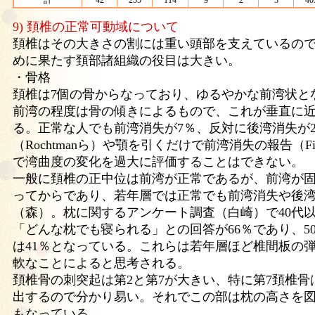
計
42
235
114
9
2
3
40
9) 頚椎の正常可動域について
頚椎はその大きさの割には重い頭部を支えているの
めに果たす頚部諸組織の役目は大きい。
・骨格
頚椎は7個の骨からなっており、ゆるやかな前湾状と
前湾の程度は骨の傾きによるもので、これが垂直に
る。正常な人でも前湾消失が7％、反対に後湾消失が
（Rochtmanら）や顎を引くだけで前湾消失の報告（Fi
で湾曲度の変化を過大に評価することはできない。
一般に頚椎の正中位は前湾が正常であるが、前湾が固
ってからであり、若年層では正常でも前湾消失や後
（森）。枕に関するアンケート調査（白崎）で40代
「どんな枕でも寝られる」との回答が66％であり、50
は41％となっている。これらは若年層ほど椎間板の
軟なことによると思考される。
頚椎骨の刺突起は第2と第7が大きい、特に第7頚椎
出するので分かり易い。それでこの部は枕の高さを
もなっている。