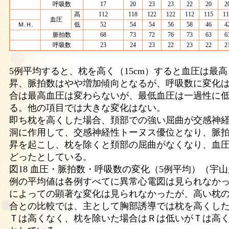
呼吸数
17
20
23
23
22
20
2
高
112
118
122
122
112
115
11
血圧
Ｍ.Ｈ.
低
52
54
54
56
58
46
4
脈拍数
68
73
72
76
73
63
6
呼吸数
23
24
23
22
23
22
2
5例平均すると、枕を高く（15cm）すると血圧は最
昇、脈拍数はやや増加傾向となるが、呼吸数に変化
合は最高血圧は変わらないが、最低血圧は一過性に
る。他の項目では大きな変化はない。
即ち枕を高くした場合、頚部での強い屈曲が交感神
洞に作用して、交感神経性トーヌス優位となり、脈
昇を起こし、枕を除くと頚部の屈曲がなくなり、血
どったとしている。
図18 血圧・脈拍数・呼吸数の変化（5例平均）（宇山
例の平均値は各例すべてに異常心電図は見られなか
によっての顕著な変化は見られなかったが、高い枕
合との比較では、主として胸部誘導では枕を高くし
Ｔは高くなく、枕を除いた場合はＲは低いがＴは高