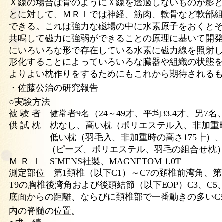
Ｘ線の場合は骨のようにＸ線を透過しないものが影
とに対して、ＭＲＩでは神経、筋肉、軟骨など軟部
できる。これは強力な磁場の中に水素原子をおくと
共鳴して磁力に強弱ができることの原理に基いて開
にいろいろな形で存在している水素に磁力線を照射
形化することによっていろいろな臓器や組織の状態
よりよい枕作りをするためにもこれから期待される
・佐藤公治の研究報告
○実験方法
被 験 者 健常者9名（24～49才、平均33.4才、男7名
供 試 枕 枕なし、高い枕（ポリエステル入、非加重時
低い枕（羽毛入、非加重時の高さ175┝）、
（ピーズ、ポリエステル、羽毛の組合せ枕
Ｍ Ｒ Ｉ SIMENS社製、MAGNETOM 1.0T
測定部位 第1頚椎（以下C1）～C7の頚椎前湾角、第
T9の胸椎後湾角および後頭結節（以下EOP）C3、C5
底面からの距離、ならびに頚椎部で一番動きの多いC
内の脊髄の位置。