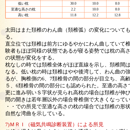
低い枕
30.0
10.0
8.0
至適な高さの枕
2.2
10.0
8.0
高い枕
11.8
12.2
12.8
太田はまた頚椎のわん曲（頚椎弧）の変化について
る。
直立位では頚椎は前方にゆるやかにわん曲していて
験者もほぼ同様の状態であるが寝る姿勢では枕の高
の状態が変化をする。
枕なしの時では頚椎全体がほぼ直線を示し、頚椎間
なる。低い枕の時は頚椎はやや後湾して、わん曲の
るが、胸椎側の6、7頚椎骨の間の部分が目立ち、高
５、6頚椎骨の間の部分にも認められた。至適の高さ
更に進み弱いＳ字状が見られ高枕の場合は頚椎が伸
間の開きは若年層以外の場合脊椎側で大きくなって
・・での所見で至適な高さの枕の場合では頚椎の形
自然な湾曲を示している。
7)ＭＲＩ（磁気共鳴診断装置）による所見