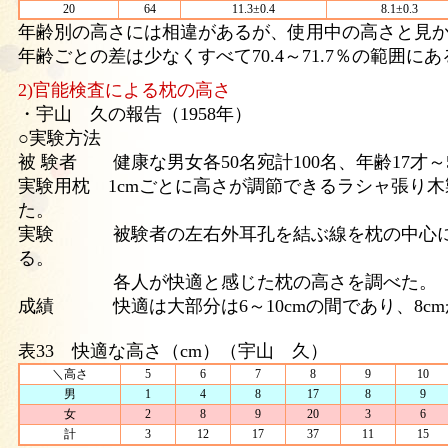
20
64
11.3±0.4
8.1±0.3
年齢別の高さには相違があるが、使用中の高さと見
年齢ごとの差は少なくすべて70.4～71.7％の範囲にあ
2)官能検査による枕の高さ
・宇山 久の報告（1958年）
○実験方法
被 験者 健康な男女各50名宛計100名、年齢17才～
実験用枕 1cmごとに高さが調節できるラシャ張り
た。
実験 被験者の左右外耳孔を結ぶ線を枕の中心に
る。
各人が快適と感じた枕の高さを調べた。
成績 快適は大部分は6～10cmの間であり、8c
表33 快適な高さ（cm）（宇山 久）
＼高さ
5
6
7
8
9
10
男
1
4
8
17
8
9
女
2
8
9
20
3
6
計
3
12
17
37
11
15