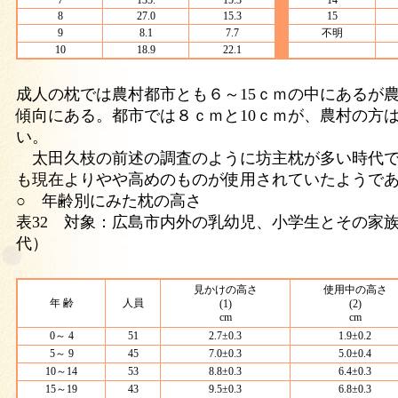
7
135.
15.3
14
8
27.0
15.3
15
9
8.1
7.7
不明
10
18.9
22.1
成人の枕では農村都市とも６～15ｃｍの中にあるが
傾向にある。都市では８ｃｍと10ｃｍが、農村の方は1
い。
太田久枝の前述の調査のように坊主枕が多い時代で
も現在よりやや高めのものが使用されていたようで
○ 年齢別にみた枕の高さ
表32 対象：広島市内外の乳幼児、小学生とその家
代）
見かけの高さ
使用中の高さ
年 齢
人員
(1)
(2)
cm
cm
0～ 4
51
2.7±0.3
1.9±0.2
5～ 9
45
7.0±0.3
5.0±0.4
10～14
53
8.8±0.3
6.4±0.3
15～19
43
9.5±0.3
6.8±0.3