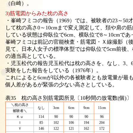
（白崎）。
3)筋電図からみた枕の高さ
・峯崎フミコの報告（1969）では、被験者の23～50
して枕の高さ0～10cmまで変え測定して、頚や肩の
している状態は仰臥位で6cm、横臥位で8～10cmで
峯崎フミコは前記の官能検査・筋電図・Ｘ線撮影（
見て、日本人女子の標準体型では仰臥位で5cm前後、
の適当高としている。
・児玉松代の報告児玉松代は枕の高さを、なし、3、6、
実験をした報告をしている（1976年）。
これによると6cmがI以外の各被験者とも放電量が最
個人差があるが緊張の少ない高さとしている。
表35 枕の高さ別筋電図所見〔10秒間の放電数(個)
＼枕の高さ
なし
3cm
6cm
9cm
11cm
被験者＼
Ｋｕ
114
90
90
90
96
Ｉ
85
102
106
194
204
Ｙ
146
122
121
162
172