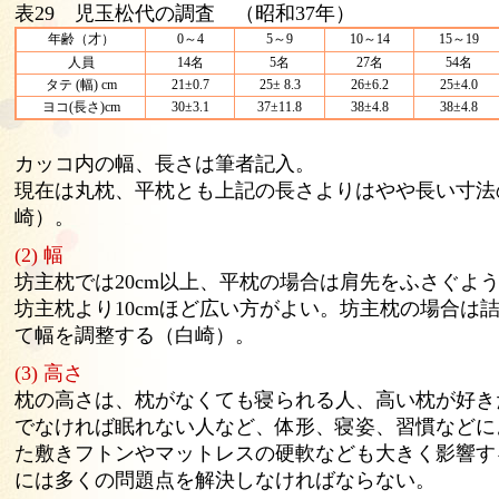
表29 児玉松代の調査 （昭和37年）
年齢（才）
0～4
5～9
10～14
15～19
人員
14名
5名
27名
54名
タテ (幅) cm
21±0.7
25± 8.3
26±6.2
25±4.0
ヨコ(長さ)cm
30±3.1
37±11.8
38±4.8
38±4.8
カッコ内の幅、長さは筆者記入。
現在は丸枕、平枕とも上記の長さよりはやや長い寸法
崎）。
(2) 幅
坊主枕では20cm以上、平枕の場合は肩先をふさぐよ
坊主枕より10cmほど広い方がよい。坊主枕の場合は
て幅を調整する（白崎）。
(3) 高さ
枕の高さは、枕がなくても寝られる人、高い枕が好き
でなければ眠れない人など、体形、寝姿、習慣などに
た敷きフトンやマットレスの硬軟なども大きく影響す
には多くの問題点を解決しなければならない。