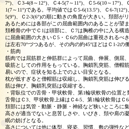
7°)、Ｃ3-4(8～12°)、Ｃ4-5(7～11°)、Ｃ5-6(10～17°)、
1(7～11°)である。平均値ではＣ5-6(13.5°)、Ｃ6-7(12°)、
5(9°)、Ｃ2-3(6°)の順に動きの角度が大きい。頚部
あるためには各部がこの屈曲範囲内のあることが望
頚椎骨の中でＣ1は頭部に、Ｃ7は胸椎の中に入る構造
に屈曲範囲の大きいＣ5・Ｃ6の屈曲は重視されるべ
は左右70°づつあるが、その内の約45°ほどはＣ1-2
・筋肉
筋肉では屈筋群と伸筋群によって屈曲、伸展、側屈
吸筋としての作用をもっている。胸鎖乳突筋、僧帽
易いので、症状を知る上でのよい目安となる。
枕が低すぎると僧帽筋は収縮し、胸鎖乳突筋は伸び
筋は伸び、胸鎖乳突筋は収縮する。
・背臥位での舌骨・甲状軟骨、第1輪状軟骨の位置と
舌骨はＣ3、甲状軟骨上縁はＣ4-5、第1輪状軟骨はＣ
頚部には気管・動脈・静脈・神経など狭いところに
高さが適当でないと息苦しさや、いびき、頚や肩の
眠の妨げとなる。
高さについては他に体型、寝姿、習慣、敷の弾性な