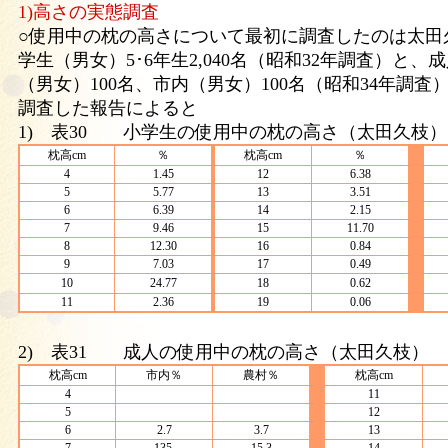
1)高さの実態調査
○使用中の枕の高さについて最初に調査したのは太田
学生（男女）5･6年生2,040名（昭和32年調査）と
（男女）100名、市内（男女）100名（昭和34年調
調査した報告によると
1) 表30 小学生の使用中の枕の高さ（太田久枝）
枕高cm
％
枕高cm
％
4
1.45
12
6.38
5
5.77
13
3.51
6
6.39
14
2.15
7
9.46
15
11.70
8
12.30
16
0.84
9
7.03
17
0.49
10
24.77
18
0.62
11
2.36
19
0.06
2) 表31 成人の使用中の枕の高さ（太田久枝）
枕高cm
市内％
農村％
枕高cm
4
11
5
12
6
2.7
3.7
13