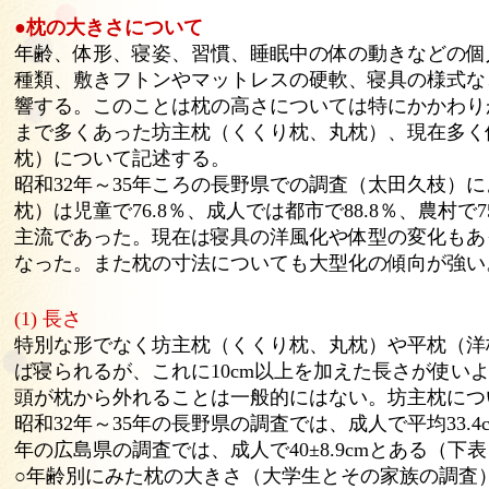
●枕の大きさについて
年齢、体形、寝姿、習慣、睡眠中の体の動きなどの個
種類、敷きフトンやマットレスの硬軟、寝具の様式な
響する。このことは枕の高さについては特にかかわり
まで多くあった坊主枕（くくり枕、丸枕）、現在多く
枕）について記述する。
昭和32年～35年ころの長野県での調査（太田久枝）
枕）は児童で76.8％、成人では都市で88.8％、農村で
主流であった。現在は寝具の洋風化や体型の変化もあ
なった。また枕の寸法についても大型化の傾向が強い
(1) 長さ
特別な形でなく坊主枕（くくり枕、丸枕）や平枕（洋
ば寝られるが、これに10cm以上を加えた長さが使いよい
頭が枕から外れることは一般的にはない。坊主枕につ
昭和32年～35年の長野県の調査では、成人で平均33.4
年の広島県の調査では、成人で40±8.9cmとある（下
○年齢別にみた枕の大きさ（大学生とその家族の調査