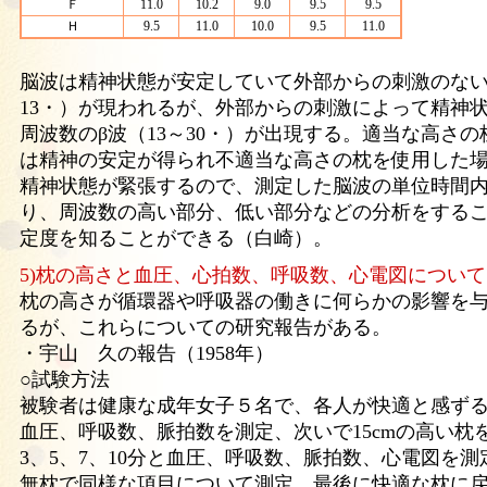
Ｆ
11.0
10.2
9.0
9.5
9.5
Ｈ
9.5
11.0
10.0
9.5
11.0
脳波は精神状態が安定していて外部からの刺激のない状
13・）が現われるが、外部からの刺激によって精神
周波数のβ波（13～30・）が出現する。適当な高さ
は精神の安定が得られ不適当な高さの枕を使用した場
精神状態が緊張するので、測定した脳波の単位時間
り、周波数の高い部分、低い部分などの分析をする
定度を知ることができる（白崎）。
5)枕の高さと血圧、心拍数、呼吸数、心電図について
枕の高さが循環器や呼吸器の働きに何らかの影響を
るが、これらについての研究報告がある。
・宇山 久の報告（1958年）
○試験方法
被験者は健康な成年女子５名で、各人が快適と感ずる
血圧、呼吸数、脈拍数を測定、次いで15cmの高い枕
3、5、7、10分と血圧、呼吸数、脈拍数、心電図を
無枕で同様な項目について測定、最後に快適な枕に