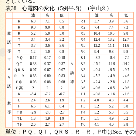
としている。
表38 心電図の変化（5例平均）（宇山久）
適
高
低
適
高
低
Ｒ
6.8
7.1
6.5
Ｒ1
3.7
3.9
3.6
Ｒ
9.0
9.0
8.8
Ｒ2
7.4
7.4
7.2
肢
Ｒ
5.2
5.0
5.0
Ｒ3
10.4
10.5
9.8
Ｔ
3.4
3.4
3.2
Ｒ4
12.4
13.2
12.7
誘
Ｔ
3.7
3.6
3.6
Ｒ5
12.2
11.1
11.6
導
Ｔ
1.2
1.0
0.8
Ｒ6
9.4
9.8
9.8
ＰＱ
0.17
0.17
0.18
Ｓ1
- 8.2
- 8.4
- 7.5
主
ＱＴ
0.38
0.37
0.37
Ｓ2
-15.2
-14.9
-14.2
Ｖ
ａ
ＱＲＳ
0.07
0.07
0.07
Ｓ3
- 9.4
- 9.5
- 9.7
誘
Ｒ－Ｒ
0.83
0.80
0.83
Ｓ4
- 5.2
- 4.9
- 4.6
Ｖ
導
Ｐ巾
0.08
0.08
0.08
Ｓ5
- 2.4
- 2.8
- 1.8
誘
Ｐ高
2
2
2
Ｓ6
- 0.6
- 0.5
- 0.6
Ｒ
-5.4
-7.2
-6.7
Ｔ1
- 0.8
- 1.6
- 1.6
Ｌ
2.4
2.6
1.9
Ｔ2
4.0
4.3
4.4
棘
Ｆ
6.5
6.1
6.4
Ｔ3
5.2
5.2
5.8
導
ＴR
-2.9
-2.8
-2.7
Ｔ4
5.2
5.3
5.5
ＴL
1.8
1.9
1.9
Ｔ5
5.1
4.9
5.2
ＴF
2.6
2.7
2.7
Ｔ6
4.1
4.0
3.8
単位：ＰＱ，ＱＴ，ＱＲＳ，Ｒ－Ｒ，Ｐ巾はSec. その