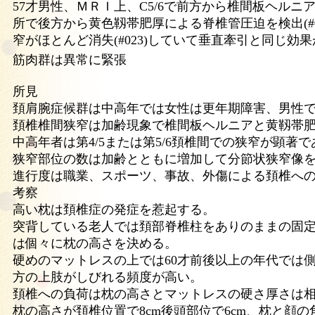
57才男性、ＭＲＩ上、C5/6で前方から椎間板ヘルニア、C
所で後方から黄色靱帯肥厚による脊椎管圧迫を検出(#014
窄がほとんど消失(#023)していて垂直牽引と同じ効
筋肉群は異常に緊張
所見
頚肩腕症候群は中高年では女性は更年期障害、男性
頚椎椎間狭窄は加齢現象で椎間板ヘルニアと黄靱帯
中高年者は第4/5または第5/6頚椎間での狭窄が顕著
狭窄部位の数は加齢とともに増加して分節状狭窄像
進行度は職業、スポーツ、事故、外傷による頚椎へ
考察
高い枕は頚椎症の発症を惹起する。
突背している老人では頚部脊椎柱をありのままの固
は個々に枕の高さを決める。
硬めのマットレスの上では60才前後以上の年代では
方の上肢がしびれる頻度が高い。
頚椎への負荷は枕の高さとマットレスの硬さ厚さは
枕の高さが頚椎位置で8cm後頭部位で6cm、枕と顔