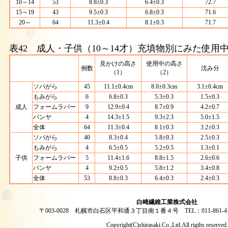
10～14
53
8.8±0.3
6.4±0.3
72.7
15～19
43
9.5±0.3
6.8±0.3
71.6
20～
64
11.3±0.4
8.1±0.3
71.7
表42 成人・子供（10～14才）充填物別にみた使用
見かけの高さ
使用中の高さ
例数
沈み分
（1）
（2）
ソバがら
45
11.1±0.4cm
8.0±0.3cm
3.1±0.4cm
もみがら
6
6.8±0.3
5.3±0.3
1.5±0.3
成人
フォームラバー
9
12.9±0.4
8.7±0.9
4.2±0.7
パンヤ
4
14.3±1.5
9.3±2.3
5.0±1.5
全体
64
11.3±0.4
8.1±0.3
3.2±0.3
ソバがら
40
8.3±0.4
5.8±0.3
2.5±0.3
もみがら
4
6.5±0.5
5.2±0.5
1.3±0.1
子供
フォームラバー
5
11.4±1.6
8.8±1.5
2.6±0.6
パンヤ
4
9.2±0.5
5.8±1.2
3.4±0.8
全体
53
8.8±0.3
6.4±0.3
2.4±0.3
白崎繊維工業株式会社
〒003-0028 札幌市白石区平和通３丁目南１番４号 TEL：011-861-4146 
Copyright(C)shirasaki.Co.,Ltd.All rigths reserved.