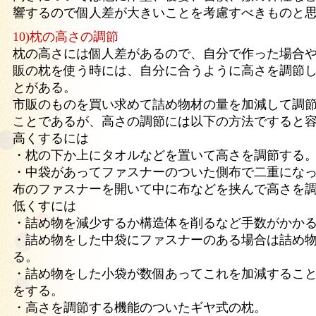
響するので個人差が大きいことを考慮すべきものと
10)枕の高さの調節
枕の高さには個人差があるので、自分で作った場合
販の枕を使う時には、自分に合うように高さを調節
とがある。
市販のものを買い求めて詰め物材の量を加減して調
ことであるが、高さの調節には以下の方法ですると
高くするには
・枕の下か上にタオルなどを置いて高さを調節する
・中袋があってファスナーのついた側布で二重にな
布のファスナーを開いて中に布などを挟んで高さを
低くすには
・詰め物を減少するか構造体を削るなど手数がかか
・詰め物をした中袋にファスナーのある場合は詰め
る。
・詰め物をした小袋が数個あってこれを加減するこ
をする。
・高さを調節する機能のついたギヤ式の枕。