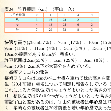
表34 許容範囲（cm）（宇山 久）
＼許容範囲
0
1
2
3
4
男
3
16
28
2
1
女
4
13
25
6
2
計
7
29
53
8
3
快適な高さは8cm(37％）、7cm（17％）、10cm（15
9cm（11％）、11cm（4％）、5cm（3％）、13cm
10cmの範囲であり８cmが一番多い。
許容範囲は2cm(53％）、1cm（29％）、3cm（8％）
4cm（3％）2cm以下が大部分を占めている。
・峯崎フミコらの報告
峯崎フミコらは1cmのベニヤ板を重ねて枕の高さを
生（20才前後）40名について測定し報告をしている（1
これによると仰臥位ではちょうどよいとした高さの平均
り、横臥位では6.8±0.9cmがちょうどよいとした高
前記宇山と差があるのは、宇山の被験者は年齢層は17
く、峯崎らの被験者は20才前後と若い年齢層であっ