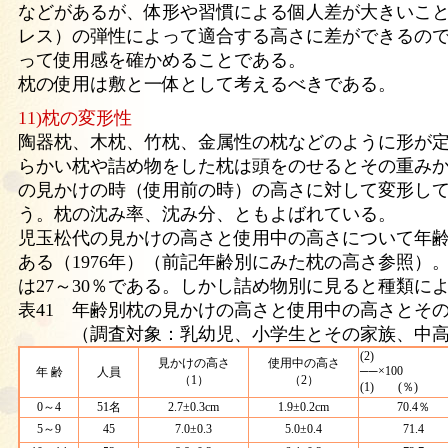
などがあるが、体形や習慣による個人差が大きいこ
レス）の弾性によって適合する高さに差ができるの
って使用感を確かめることである。
枕の使用は敷と一体として考えるべきである。
11)枕の変形性
陶器枕、木枕、竹枕、金属性の枕などのように形が
らかい枕や詰め物をした枕は頭をのせるとその重み
の見かけの時（使用前の時）の高さに対して変形し
う。枕の沈み率、沈み分、ともよばれている。
児玉松代の見かけの高さと使用中の高さについて年
ある（1976年）（前記年齢別にみた枕の高さ参照）
は27～30％である。しかし詰め物別に見ると種類に
表41 年齢別枕の見かけの高さと使用中の高さとそ
（調査対象：乳幼児、小学生とその家族、中高
(2)
見かけの高さ
使用中の高さ
──×100
年 齢
人員
（1）
（2）
(1) (％)
0～4
51名
2.7±0.3cm
1.9±0.2cm
70.4％
5～9
45
7.0±0.3
5.0±0.4
71.4