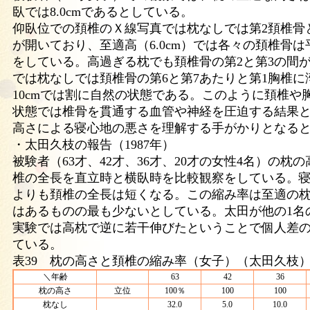
臥では8.0cmであるとしている。
仰臥位での頚椎のＸ線写真では枕なしでは第2頚椎骨
が開いており、至適高（6.0cm）では各々の頚椎骨
をしている。高過ぎる枕でも頚椎骨の第2と第3の間
では枕なしでは頚椎骨の第6と第7あたりと第1胸椎に
10cmでは割に自然の状態である。このように頚椎や
状態では椎骨を貫通する血管や神経を圧迫する結果
高さによる寝心地の悪さを理解する手がかりとなる
・太田久枝の報告（1987年）
被験者（63才、42才、36才、20才の女性4名）の枕
椎の全長を直立時と横臥時を比較観察をしている。
よりも頚椎の全長は短くなる。この縮み率は至適の
はあるものの最も少ないとしている。太田が他の1名
実験では高枕で逆に若干伸びたということで個人差
ている。
表39 枕の高さと頚椎の縮み率（女子）（太田久枝
＼年齢
63
42
36
枕の高さ
立位
100％
100
100
枕なし
32.0
5.0
10.0