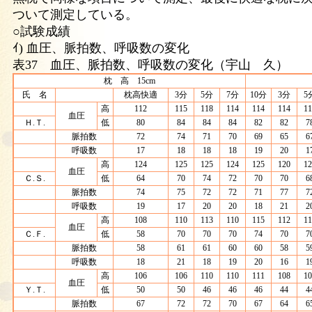
ついて測定している。
○試験成績
ｲ) 血圧、脈拍数、呼吸数の変化
表37 血圧、脈拍数、呼吸数の変化（宇山 久）
枕 高 15cm
氏 名
枕高快適
3分
5分
7分
10分
3分
5
高
112
115
118
114
114
114
11
血圧
Ｈ.Ｔ.
低
80
84
84
84
82
82
7
脈拍数
72
74
71
70
69
65
6
呼吸数
17
18
18
18
19
20
1
高
124
125
125
124
125
120
12
血圧
Ｃ.Ｓ.
低
64
70
74
72
70
70
6
脈拍数
74
75
72
72
71
77
7
呼吸数
19
17
20
20
18
21
2
高
108
110
113
110
115
112
11
血圧
Ｃ.Ｆ.
低
58
70
70
70
74
70
7
脈拍数
58
61
61
60
60
58
5
呼吸数
18
21
18
19
20
16
1
高
106
106
110
110
111
108
10
血圧
Ｙ.Ｔ.
低
50
50
46
46
46
44
4
脈拍数
67
72
72
70
67
64
6