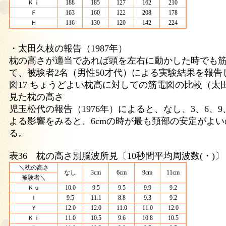
Ｋｉ
188
185
127
162
210
Ｆ
163
160
122
208
178
Ｈ
116
130
120
142
224
・太田久枝の報告（1987年）
枕の高さが適当であれば頭を左右に動かした時でも
て、被験者2名（男性50才代）による実験結果を報告
図17 ちょうどよい枕高に対しての筋電図の比較（太
見た枕の高さ
児玉松代の報告（1976年）によると、なし、3、6、9
よる影響をみると、6cmの時が最も頚部の安定がよ
る。
表36 枕の高さ別脳波所見〔10秒間平均周波数(・)
＼枕の高さ
なし
3cm
6cm
9cm
11cm
被験者＼
Ｋｕ
10.0
9.5
9.5
9.9
9.2
Ｉ
9.5
11.1
8.8
9.3
9.2
Ｙ
12.0
12.0
11.0
11.0
12.0
Ｋｉ
11.0
10.5
9.6
10.8
10.5