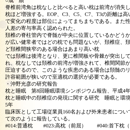
○成 績
脊椎前湾角は枕なしと比べると高い枕は前湾が消失
枕ほど増強する。EOP、C3、C5、C7、T3の距離は
で変化の程度は部位によってまちまちである。また
人差の寄与率高く認められた。
頚椎の脊柱管内で脊髄が中央に位置しているかどう
が広い健常者ではどの枕でも問題ないが、頚椎症、
ど頚椎間狭窄のある場合はあまり高い枕
では頚椎は後湾となり、更に椎間板や骨棘が突出し
れ、枕なしでは頚椎の前湾が増強されて、椎間関節
圧迫するので、このような疾患のある場合は頚髄の
許容範囲が狭いので至適枕の選択が必要である。
・沖野光彦の研究報告
枕と睡眠 第8回睡眠環境シンポジウム報告、平成4
枕と睡眠中の頚椎症の発現に関する研究 睡眠と環境
5年
臨床医として工場従業員160名および外来患者につ
て次のように報告している。
#014:普通枕 #023:高枕（前屈） #040:首下枕