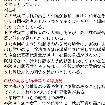
くするとしている。
○結果
Ａの試験では枕の高さの相違が脈拍、血圧に如何な
いては両被験者ともバラつきが多くはっきりした傾
なかったとしている。
Ｂの試験では被験者の個人差はあるが、高い枕の場
高い傾向が見られたとしている。
また今回のように動脈系のみを見た場合は、実験に
出し難いのは、貯溜血液は静脈系75％に対して動脈系
た場合は基礎代謝量が減り、心臓の負担が減るので
問題でない。静脈は静水力学的影響を受けやすいな
被験者の順応性も考えられる。今後は静水力学的な
をし静脈系との関係を見たいとしている。
6)枕の高さと頚椎骨のＸ線所見
枕の高さが頚椎骨の位置の変化に影響のあることは
である。これらのついての研究報告がある。
・峯崎フミコらの報告（1968年）
被験者（50才女子）での観察では、枕の至適な高さは仰